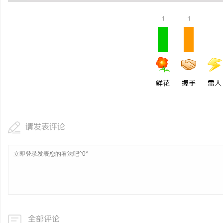
开店最怕“搜不到”为什么隔壁店铺没花钱，
揭秘！专业充电桩项目软
1
1
ai却天天给他免费派单？
哪些行业秘诀？
讯
鲜花
握手
雷人
请发表评论
全部评论