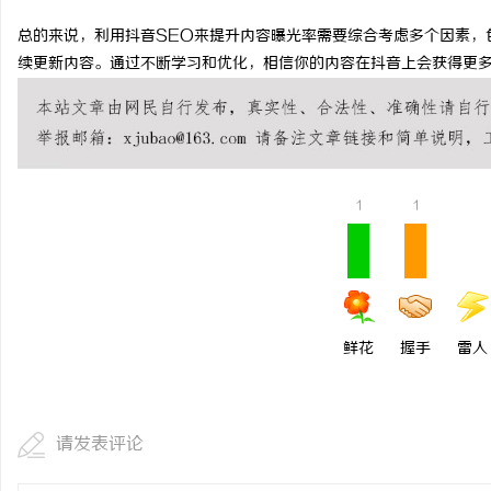
武汉配眼镜 上海配眼镜
贝净 AC 国际医疗实验
总的来说，利用抖音SEO来提升内容曝光率需要综合考虑多个因素，
续更新内容。通过不断学习和优化，相信你的内容在抖音上会获得更
全解析
讯
1
1
鲜花
握手
雷人
请发表评论