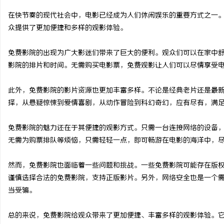
在快节奏的现代社会中，电影已经成为人们休闲娱乐的重要方式之一
众提供了更加便捷和多样的观影体验。
免费影院的出现为广大影迷们带来了巨大的便利。观众们可以在家中
球
影院的排片和时间。无需购买电影票，免费观影让人们可以尽情享受
此外，免费影院的影片资源也更加丰富多样。不论是经典老片还是最
择，从悬疑惊悚到爱情喜剧，从动作冒险到科幻奇幻，应有尽有，满
免费影院的魅力还在于其便捷的观影方式。只需一台连接网络的设备
无需为购票排队等烦恼，只需轻轻一点，即可畅游在电影的海洋中，
快
然而，免费影院也面临着一些问题和挑战。一些免费影院可能存在版
谨慎选择合法的免费影院，支持正版影片。另外，网络安全也是一个
当受骗。
总的来说，免费影院给观众带来了更加便捷、丰富多样的观影体验。