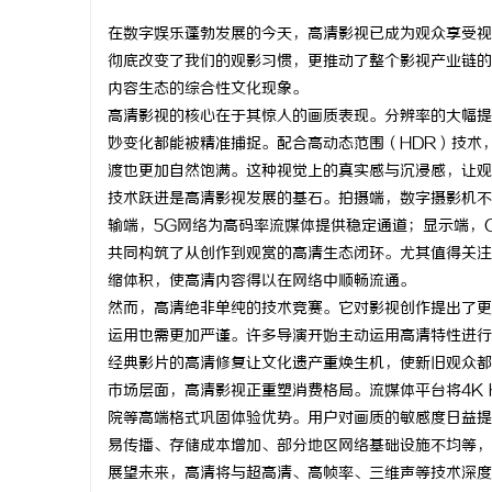
在数字娱乐蓬勃发展的今天，高清影视已成为观众享受视
彻底改变了我们的观影习惯，更推动了整个影视产业链的
内容生态的综合性文化现象。
高清影视的核心在于其惊人的画质表现。分辨率的大幅提
球
妙变化都能被精准捕捉。配合高动态范围（HDR）技术
渡也更加自然饱满。这种视觉上的真实感与沉浸感，让观
技术跃进是高清影视发展的基石。拍摄端，数字摄影机不
输端，5G网络为高码率流媒体提供稳定通道；显示端，O
共同构筑了从创作到观赏的高清生态闭环。尤其值得关注的
缩体积，使高清内容得以在网络中顺畅流通。
然而，高清绝非单纯的技术竞赛。它对影视创作提出了更
运用也需更加严谨。许多导演开始主动运用高清特性进行
快
经典影片的高清修复让文化遗产重焕生机，使新旧观众都
市场层面，高清影视正重塑消费格局。流媒体平台将4K 
院等高端格式巩固体验优势。用户对画质的敏感度日益提
易传播、存储成本增加、部分地区网络基础设施不均等，
展望未来，高清将与超高清、高帧率、三维声等技术深度