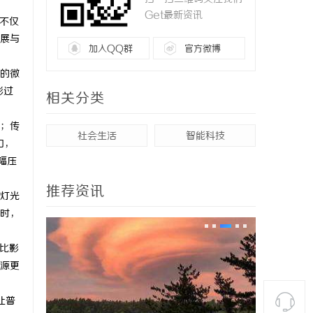
Get最新资讯
不仅
展与
加入QQ群
官方微博
的微
彩过
相关分类
；传
社会生活
智能科技
扣，
幅压
推荐资讯
灯光
时，
杜比影
源更
让普