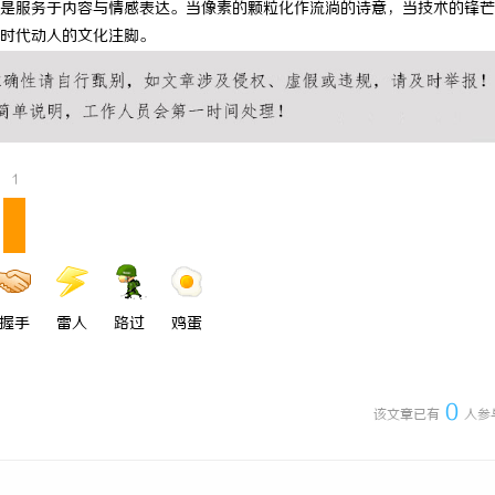
是服务于内容与情感表达。当像素的颗粒化作流淌的诗意，当技术的锋芒
 上海配眼镜
武汉配眼镜 上海配眼镜
时代动人的文化注脚。
1
握手
雷人
路过
鸡蛋
0
该文章已有
人参