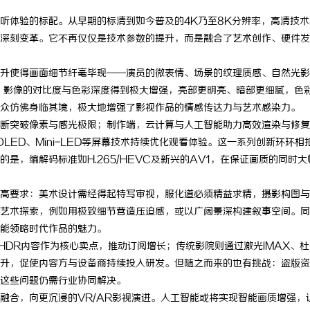
听体验的标配。从早期的标清到如今普及的4K乃至8K分辨率，高清技术
深刻变革。它不再仅仅是技术参数的提升，而是融合了艺术创作、硬件发
升使得画面细节纤毫毕现——演员的微表情、场景的纹理质感、自然光影
，影像的对比度与色彩深度得到极大增强，亮部更明亮、暗部更细腻，色
众仿佛身临其境，极大地增强了影视作品的情感传达力与艺术感染力。
断突破像素与感光极限；制作端，云计算与人工智能助力高效渲染与修复
LED、Mini-LED等屏幕技术持续优化观看体验。这一系列创新环环相
是，编解码标准如H.265/HEVC及新兴的AV1，在保证画质的同时大
高要求：美术设计需经得起特写审视，服化道必须精益求精，摄影构图与
艺术探索，例如用极致细节营造压迫感，或以广阔景深构建叙事空间。同
能领略时代作品的魅力。
HDR内容作为核心卖点，推动订阅增长；传统影院则通过激光IMAX、
升，促使内容方与设备商持续投入研发。但随之而来的也有挑战：盗版资
这些问题仍需行业协同解决。
融合，向更沉浸的VR/AR影视演进。人工智能或将实现智能画质增强，