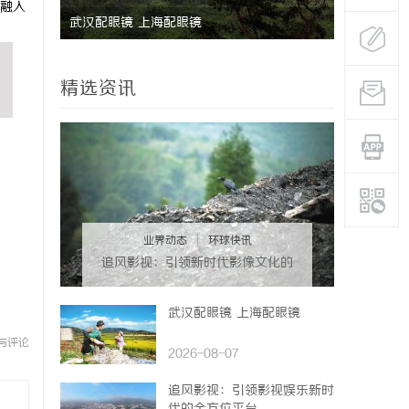
融入
武汉配眼镜 上海配眼镜
青鸟影视：
台
精选资讯
业界动态
|
环球快讯
追风影视：引领新时代影像文化的
创新平台
武汉配眼镜 上海配眼镜
与评论
2026-08-07
追风影视：引领影视娱乐新时