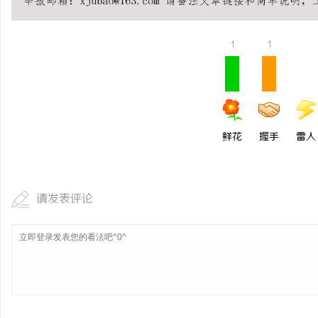
开店最怕“搜不到”为什
ai却天天给他免费派单？
1
1
讯
鲜花
握手
雷人
请发表评论