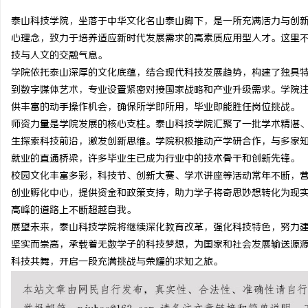
泰山科技学院，坐落于中华文化名山泰山脚下，是一所充满活力与创
心理念，致力于培养适应新时代发展需求的高素质应用型人才。这里
技与人文的交融气息。
学院依托泰山深厚的文化底蕴，结合现代科技发展趋势，构建了独具
球
到数字媒体艺术，专业设置紧密对接国家战略和产业升级需求。学院
供丰富的动手操作机会，确保所学即所用，毕业即能胜任岗位挑战。
师资力量是学院发展的核心支柱。泰山科技学院汇聚了一批学术精湛
生探索科技前沿，激发创新思维。学院积极推动产学研合作，与多家
就业的直通桥梁，许多毕业生已成为行业中的技术骨干和创新先锋。
校园文化丰富多彩，科技节、创新大赛、学术讲座等活动常年不断，
创业孵化中心，提供资金和政策支持，助力学子将奇思妙想转化为现
高峰的道路上不断超越自我。
快
展望未来，泰山科技学院将继续深化教育改革，强化科技特色，努力
坚实而崇高，承载着无数学子的科技梦想，为国家和社会发展输送源
科技共舞，开启一段充满挑战与荣耀的求知之旅。