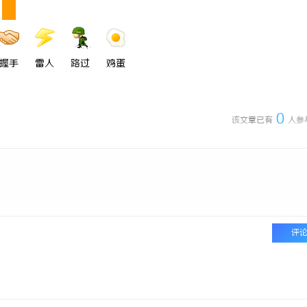
搜不到”为什么隔壁店铺没花钱，
揭秘！专业充电桩项目软件开发商，
他免费派单？
哪些行业秘诀？
握手
雷人
路过
鸡蛋
0
该文章已有
人参
评