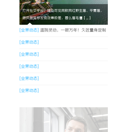
打开社交平台，随处可见同款网红野生眉、平雾眉，
跟风做完却发现效果极差，要么眉毛僵【....】
[业界动态]
温婉灵动，一眼万年！久匠量身定制
的眉眼唇，才是你整张脸的点睛之笔！淡颜系女
[业界动态]
生的气质加分项
[业界动态]
[业界动态]
[业界动态]
[业界动态]