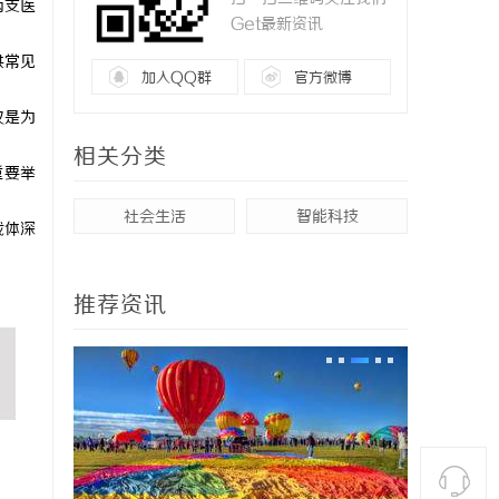
两支医
Get最新资讯
供常见
加入QQ群
官方微博
仅是为
相关分类
重要举
社会生活
智能科技
载体深
推荐资讯