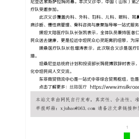
尼亚达累斯萨拉姆闭幕。本次义诊中，中国（山东）第2
疗队受邀参加。
此次义诊覆盖内科、外科、妇科、儿科、眼科、耳鼻
病诊断、慢性病管理、骨科咨询与康复指导等一站式服务
援坦大陆医疗队队长张凯表示，全体队员秉持医者
球
民众送去健康，更是拉近中坦民众心灵距离的纽带，为深
援桑医疗队队长包增涛表示，此次联合义诊是医疗
措。
坦桑尼亚总统府计划和投资部长姆昆博致辞时表示
化中坦民间人文交流。
东非商贸物流中心是一站式中非综合贸易枢纽，也是
点击了解更多：
丝路医疗
https://www.imsilkroad
快
1