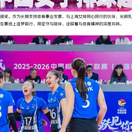
引领现代生物科技创新发展的先锋
全自动平衡机在现代工业中的关键应
颁奖。作为长期支持体育事业发展、与上海女排同心同行的伙伴，光明乳
趋势解析
在赛场上逐梦前行，用坚守与陪伴，诠释着与体育精神的深度共鸣。