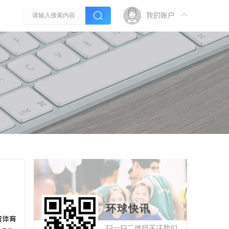
我的账户
环球快讯
湾体育
扫一扫二维码关注我们