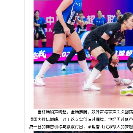
当终场哨声响起，全场沸腾，欢呼声与掌声久久回荡
顶国内排坛巅峰。对于这支曾创造过辉煌、也经历过低谷
复一日的刻苦训练与默默付出，承载着几代排球人的梦想