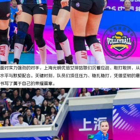
面对实力强劲的对手，上海光明优倍女排姑娘们沉着应战、敢打敢拼，从
水平与默契配合。关键时刻，队员们顶住压力、稳扎稳打，凭借坚韧的意
书写了属于自己的荣耀篇章。