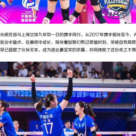
光明优倍与上海女排九年如一日的携手同行。从2017年携手相伴至今，
低谷中蛰伏、在磨砺中成长，陪伴着姑娘们熬过艰难时刻、突破自我局限
早已超越了伙伴关系，成为彼此最坚实的依靠，共同铸就了这份来之不易