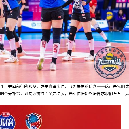
作、并肩前行的默契，更是脚踏实地、顽强拼搏的信念——这正是光明优
的营养补给，到赛场拼搏的全力助威，光明优倍始终陪伴姑娘们左右，见