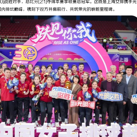
]战胜对手，总比分[2:1]夺得本赛季联赛总冠军。这既是上海女排携手
国内排坛巅峰，镌刻下双方并肩前行、共筑荣光的崭新里程碑。