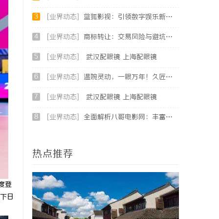
3
[业界动态]
蓝狐影视：引领数字娱乐新时代的先锋力量
4
[业界动态]
商标转让：交易风险与避坑指南
5
[业界动态]
武汉配眼镜 上海配眼镜
6
[业界动态]
温婉灵动，一眼万年！久匠量身定制的眉眼唇，才是你整张脸的点睛之笔！淡颜系女生的气质加分项
7
[业界动态]
武汉配眼镜 上海配眼镜
8
[业界动态]
全面解析八哥电影网：丰富资源与优质观影体验的终极指南
热点推荐
度登
下日