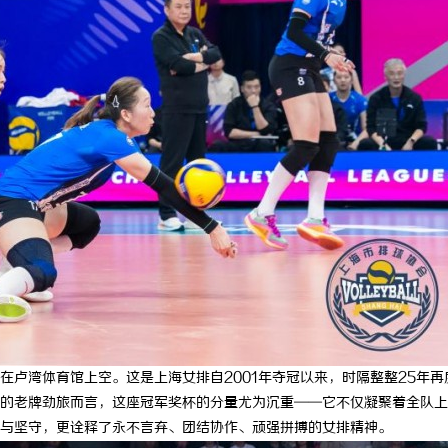
在卢湾体育馆上空。这是上海女排自2001年夺冠以来，时隔整整25年再
的老牌劲旅而言，这座冠军奖杯的分量尤为沉重——它不仅凝聚着全队上
与坚守，更诠释了永不言弃、团结协作、顽强拼搏的女排精神。