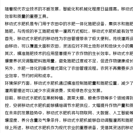
随着现代农业技术的不断发展，智能化和机械化程度日益提高。移动
效率和质量的重要工具。
移动式水肥机是专门用于农田中的水肥一体化施肥设备，集供水和施
施肥。与传统的手工施肥或单一灌溉方式相比，移动式水肥机能有效
球
首先，移动式水肥机的移动性为农田管理带来了极大便利。传统灌溉
由移动，可以覆盖大面积农田，灵活应对不同土地形状和地块大小的
其次，精准施肥技术的应用显著提升了农作物的生长效率。移动式水
壤营养状况调整肥料施用量，避免施肥过度或不足，促进作物健康成
另外，水肥一体化的操作模式简化了农田管理流程。农民不再需要多
业效率，节约时间和成本。
环境保护方面，移动式水肥机通过精准控制施肥量和施肥位置，减少
灌溉管理还可以减少水资源浪费，实现绿色农业发展。
快
目前，移动式水肥机在果树种植、蔬菜大棚、粮食作物等多个领域得
控，安装移动式水肥机能够精细调节水肥供应，大幅提升作物产量和
在未来的发展趋势中，移动式水肥机将与物联网、大数据、人工智能
壤湿度、养分含量及气象条件，移动式水肥机能够自动调整灌溉和施
综上所述，移动式水肥机作为现代农业的重要装备，凭借其灵活的移