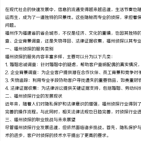
在现代社会的快速发展中，信息的流通变得越来越迅速，生活节奏也
运而生，成为了一道独特的风景线。这些隐秘而专业的侦探，承担着
问题。
福州作为福建省的省会城市，不仅是经济、文化的重镇，也因其独特
球
查、企业背景调查，还是失物寻回、法律证据收集，福州侦探以其专
一、福州侦探的服务类别
福州侦探的服务内容丰富多样，主要可以分为以下几类：
1. 婚姻忠诚调查：针对婚姻中的疑虑，帮助客户查明配偶的真实情况
2. 企业背景调查：为企业客户提供潜在合作伙伴、员工背景和竞争对
3. 失物追踪：利用专业手段协助客户寻找遗失的重要物品，如贵重财
4. 法律证据收集：为法律诉讼提供关键证据支持，包括婚姻、劳动纠
二、福州侦探行业的发展现状
快
近年来，随着人们对隐私保护和法律意识的增强，福州侦探行业得到
完善的操作流程。与此同时，相关法律法规也日趋完善，对侦探行业
三、福州侦探的职业挑战与未来展望
尽管福州侦探行业发展迅速，但依然面临诸多挑战。首先，隐私保护
术的进步，客户对侦探的技术水平提出了更高的要求。