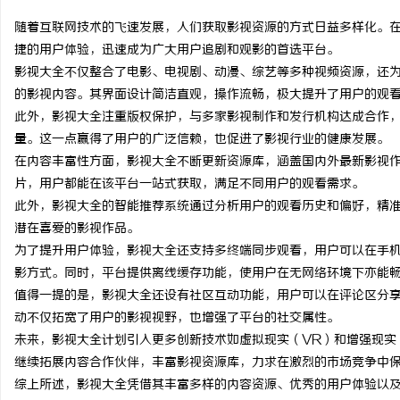
随着互联网技术的飞速发展，人们获取影视资源的方式日益多样化。
捷的用户体验，迅速成为广大用户追剧和观影的首选平台。
影视大全不仅整合了电影、电视剧、动漫、综艺等多种视频资源，还
的影视内容。其界面设计简洁直观，操作流畅，极大提升了用户的观
球
此外，影视大全注重版权保护，与多家影视制作和发行机构达成合作
量。这一点赢得了用户的广泛信赖，也促进了影视行业的健康发展。
在内容丰富性方面，影视大全不断更新资源库，涵盖国内外最新影视
片，用户都能在该平台一站式获取，满足不同用户的观看需求。
此外，影视大全的智能推荐系统通过分析用户的观看历史和偏好，精
潜在喜爱的影视作品。
为了提升用户体验，影视大全还支持多终端同步观看，用户可以在手
影方式。同时，平台提供离线缓存功能，使用户在无网络环境下亦能
快
值得一提的是，影视大全还设有社区互动功能，用户可以在评论区分
动不仅拓宽了用户的影视视野，也增强了平台的社交属性。
未来，影视大全计划引入更多创新技术如虚拟现实（VR）和增强现实
继续拓展内容合作伙伴，丰富影视资源库，力求在激烈的市场竞争中
综上所述，影视大全凭借其丰富多样的内容资源、优秀的用户体验以