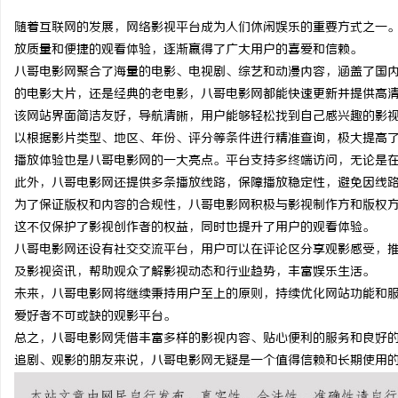
随着互联网的发展，网络影视平台成为人们休闲娱乐的重要方式之一
放质量和便捷的观看体验，逐渐赢得了广大用户的喜爱和信赖。
八哥电影网聚合了海量的电影、电视剧、综艺和动漫内容，涵盖了国
的电影大片，还是经典的老电影，八哥电影网都能快速更新并提供高
球
该网站界面简洁友好，导航清晰，用户能够轻松找到自己感兴趣的影
以根据影片类型、地区、年份、评分等条件进行精准查询，极大提高
播放体验也是八哥电影网的一大亮点。平台支持多终端访问，无论是
此外，八哥电影网还提供多条播放线路，保障播放稳定性，避免因线
为了保证版权和内容的合规性，八哥电影网积极与影视制作方和版权
这不仅保护了影视创作者的权益，同时也提升了用户的观看体验。
八哥电影网还设有社交交流平台，用户可以在评论区分享观影感受，
及影视资讯，帮助观众了解影视动态和行业趋势，丰富娱乐生活。
快
未来，八哥电影网将继续秉持用户至上的原则，持续优化网站功能和
爱好者不可或缺的观影平台。
总之，八哥电影网凭借丰富多样的影视内容、贴心便利的服务和良好
追剧、观影的朋友来说，八哥电影网无疑是一个值得信赖和长期使用