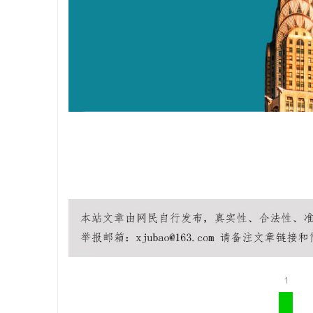
天安生物：
企业
讯
1