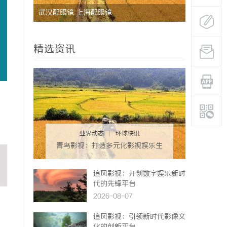
用与发展
武汉配眼镜 上海配眼镜
武汉配眼镜
精选资讯
业界动态
|
环球快讯
青鸟影视：打造多元化影视娱乐生
态的先锋平台
追风影视：开创数字娱乐新时
代的先锋平台
2026-08-07
追风影视：引领新时代影像文