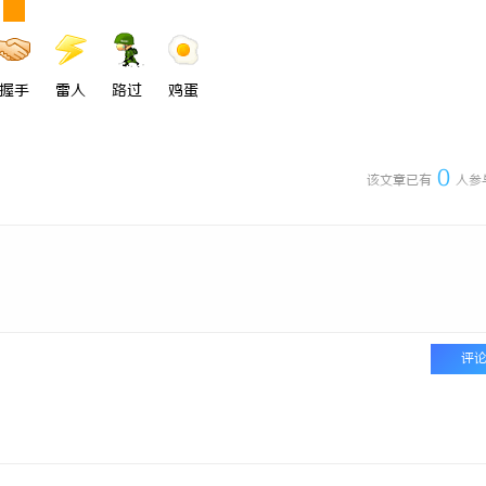
握手
雷人
路过
鸡蛋
0
该文章已有
人参
评