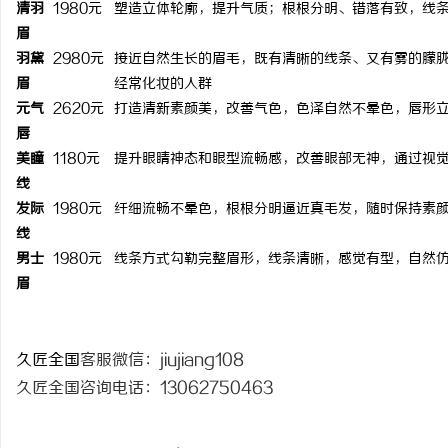
清羽
1980元
塑造立体轮廓，提升气质；根根分明、错落有致，线
眉
羽黛
2980元
接近自然生长的眉毛，既有清晰的线条、又有雾的朦
眉
经常化妆的人群
元气
2620元
打造清新素颜美，改善气色，色泽自然不晕色，唇形
唇
美瞳
1180元
提升眼睛神态和眼型流畅感，改善眼部无神，通过视
线
发际
1980元
纤细流畅不晕色，根根分明逼近真毛发，随时保持素
线
男士
1980元
线条方式勾勒完整眉形，线条清晰，感觉有型，自然
眉
久匠全国
客服微信：j
iujiang108
久匠全国咨询电话：13062750463