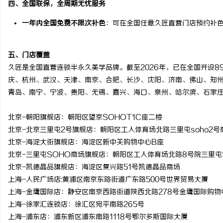
四、全国联保，全周期无忧服务
一年内全国免费不限次补色
：可在全国任意久匠直营门店预约补
五、门店覆盖
久匠是全国直营连锁半永久美学品牌。截至2026年，已在全国开设
庆、杭州、武汉、天津、南京、合肥、长沙、沈阳、济南、佛山、郑
青岛、南宁、宁波、贵阳、无锡、嘉兴、海口、泉州、哈尔滨、石家
北京-朝阳旗舰店：朝阳区望京SOHOT1C座二楼
北京-北京三里屯2号旗舰店：朝阳区工人体育场北路三里屯soho2号
北京-海淀大街旗舰店：海淀区新中关购物中心B座
北京-三里屯SOHO商场旗舰店：朝阳区工人体育场北路8号院三里屯
北京-凯德晶品旗舰店：海淀区复兴路51号凯德晶品商场
上海-人民广场店:黄浦区南京东路街道广东路500号世界贸易大厦
上海-金鹰国际店：静安区南京西路街道陕西北路278号金鹰国际购物
上海-徐家汇连锁店：徐汇区宛平南路265号
上海-浦东店：浦东新区浦东南路1118号鄂尔多斯国际大厦