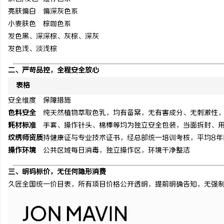
亮肤偏白
偏深灰色系
小麦肤色
棕咖色系
发色黑、深
深棕、灰棕、深灰
发色浅、淡
浅棕
二、严苛品控，全程安全放心
表格
安全维度
保障措施
色料安全
纯天然植物萃取色乳，均有备案，无有害成分、无刺激性
耗材标准
手套、操作针头、棉棒等均为独立安全包装，当面拆封、
纹绣师资质
持健康证与专业技术证书，经总部统一培训考核，平均8年
操作环境
公共区域每日消毒，独立操作区，环境干净整洁
三、明码标价，无任何隐形消费
久匠全国统一价目表，所有项目价格公开透明，提前明确告知，无强