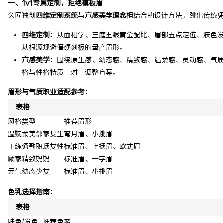
一、1v1专属定制，拒绝模板眉
武汉配眼镜 上海配眼镜
温婉灵动，一眼万年！久
久匠独创
四维定制系统
与
六感美学理念
相结合的设计方法，跳出传统
唇，才是你整张脸的点睛
四维定制
：从面相学、三庭五眼黄金配比、眉部五点定位、肤色
讯
气质加分项
从根源规避僵硬刻板的量产眉形。
六感美学
：围绕原生感、幼态感、精致感、温柔感、灵动感、气
格与性格特质一对一调整方案。
眉形与气质职业适配参考：
表格
风格类型
推荐眉形
温婉柔美邻家女生
弯月眉、小挑眉
干练通勤职场女性
标准眉、上扬眉、欧式眉
顾家精致妈妈
标准眉、一字眉
元气幼态少女
标准眉、小挑眉
色乳选择指南：
表格
肤色/发色
推荐色系