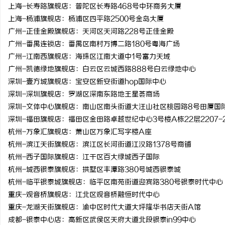
上海-长寿路旗舰店：普陀区长寿路468号中环商务大厦
上海-杨浦旗舰店：杨浦区四平路2500号金岛大厦
广州-正佳金殿旗舰店：天河区天河路228号正佳金殿
广州-番禺连锁店：番禺区南村万博二路180号粤海广场
广州-江南西旗舰店：海珠区江南大道中1号富力天域
广州-凯德绿地旗舰店：白云区云城西路888号白云绿地中心
深圳-壹方城旗舰店：宝安区新安街道hop国际中心
深圳-深圳旗舰店：罗湖区深南东路地王星荟商场
深圳-文体中心旗舰店：南山区南头街道大汪山社区桃园路8号田厦国
深圳-福田旗舰店：福田区金田路卓越世纪中心3号楼A栋22层2207-2
杭州-万象汇旗舰店：萧山区万象汇写字楼A座
杭州-滨江天街旗舰店：滨江区长河街道江汉路1378号商铺
杭州-西子国际旗舰店：江干区百大绿城西子国际
杭州-城西银泰旗舰店：拱墅区丰潭路380号城西银泰城
杭州-临平银泰城旗舰店：临平区南苑街道迎宾路380号银泰时代中心
重庆-观音桥旗舰店：江北区观音桥融恒时代中心
重庆-龙湖天街旗舰店：渝中区时代大道大坪隆华书店天街A馆
成都-银泰中心店：高新区武侯区天府大道北段银泰in99中心