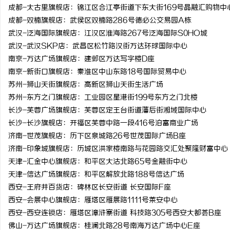
成都-太古里旗舰店：锦江区合江亭街道下东大街169号晶融汇购物中
成都-双楠旗舰店：武侯区双楠路286号德必公交易园A栋
武汉-泛海国际旗舰店：江汉区淮海路267号泛海国际S0HO城
武汉-武汉SKP店：武昌区松竹路汉街万达环球国际中心
南京-万达广场旗舰店：建邺区万达写字楼D座
南京-新街口旗舰店：秦淮区中山东路18号国际贸易中心
苏州-狮山天街旗舰店：高新区狮山天街生活广场
苏州-东方之门旗舰店：工业园区星港街199号东方之门北楼
长沙-芙蓉广场旗舰店：芙蓉区定王台街道藩后街湘域国际中心
长沙-长沙旗舰店：开福区芙蓉中路一段416号泊富商业广场
济南-世茂旗舰店：历下区泉城路26号世茂国际广场B座
济南-印象城旗舰店：历城区洪家楼南路与花园路交汇处聚隆财富中心
天津-汇金中心旗舰店：和平区大沽北路65号金融街中心
天津-信达广场旗舰店：和平区解放北路188号信达广场
西安-王府井百货店：碑林区长安街道 长安国际F座
西安-会展中心旗舰店：雁塔区雁展路1111号莱安中心
西安-西安连锁店：雁塔区漳浒寨街道 科技路305号西安大都荟B座
佛山-万达广场旗舰店：桂澜北路28号南海万达广场中心E座