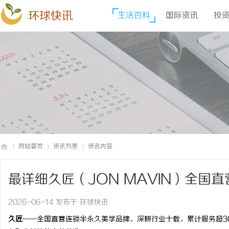
环球快讯
生活百科
国际资讯
投
网站首页
资讯列表
资讯内容
最详细久匠（JON MAVIN）全国
环
›
›
›
久匠价格I久匠门店地址
2026-06-14 发布于 环球快讯
久匠
——全国直营连锁半永久美学品牌，深耕行业十载，累计服务超3