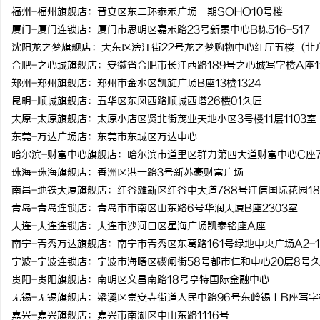
福州-福州旗舰店：晋安区东二环泰禾广场一期SOHO10号楼
厦门-厦门连锁店：厦门市思明区嘉禾路23号新景中心B栋516-517
沈阳龙之梦旗舰店：大东区滂江街22号龙之梦购物中心红厅五楼 (北
合肥-之心城旗舰店：安徽省合肥市长江西路189号之心城写字楼A座11
郑州-郑州旗舰店：郑州市金水区凯旋广场B座13楼1324
昆明-顺城旗舰店：五华区东风西路顺城西塔26楼01久匠
太原-太原旗舰店：太原小店区贤北街茂业天地小区3号楼11层1103室
东莞-万达广场店：东莞市东城区万达中心
哈尔滨-财富中心旗舰店：哈尔滨市道里区群力第四大道财富中心C座7
珠海-珠海旗舰店：香洲区港一路3号新苏豪财富广场
南昌-地铁大厦旗舰店：红谷滩新区红谷中大道788号江信国际花园18
青岛-青岛连锁店：青岛市市南区山东路6号华润大厦B座2303室
大连-大连连锁店：大连市沙河口区星海广场凯泰铭座A座
南宁-青秀万达旗舰店：南宁市青秀区东葛路161号绿地中央广场A2-1
宁波-宁波连锁店：宁波市海曙区碶闸街58号都市仁和中心20层8号
贵阳-贵阳旗舰店：南明区文昌南路18号亨特国际金融中心
无锡-无锡旗舰店：梁溪区崇安寺街道人民中路96号东岭锡上B座写字楼
嘉兴-嘉兴旗舰店：嘉兴市南湖区中山东路1116号