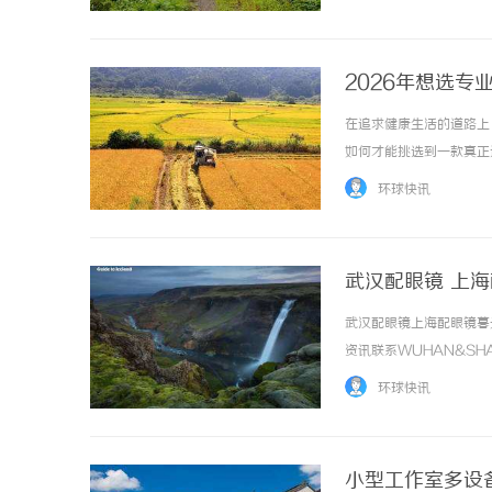
惠，兼顾高专业度与高性价比..
2026年想选
在追求健康生活的道路上
如何才能挑选到一款真正
益生菌的关键要点。一、
环球快讯
胃粉含有六大专研营养组分，
武汉配眼镜 上
武汉配眼镜上海配眼镜暮
资讯联系WUHAN&SHA
品牌，现于武汉与上海设
环球快讯
惠，兼顾高专业度与高性价比..
小型工作室多设