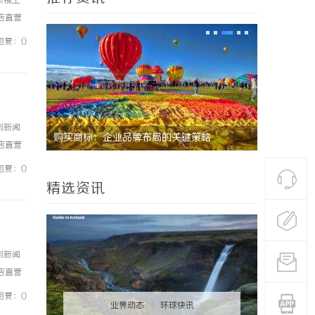
眼镜上
镜店直营
0%优
回复：0
例新闻
键策略
武汉配眼镜 上海配眼镜
贝净
镜店直营
全解
0%优
回复：0
精选资讯
例新闻
镜店直营
0%优
回复：0
业界动态
|
环球快讯