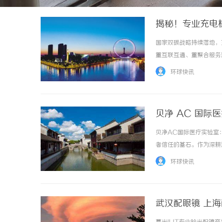
揭秘！专业充电
国家双碳战略持续落地，
重互联互通、重聚合服务
个新能源补能赛道迎来确
环球快讯
县域充换电设施补短板试点，
贝净 AC 国际
贝净AC国际医疗实验室
者信任的基石。作为深耕
国际医疗实验室，凭借其
环球快讯
准与转化应用三个维度，深度
武汉配眼镜 上