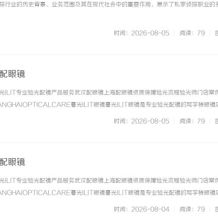
探行业的历史背景、业务范围及其在现代社会中的重要作用，展示了私家侦探职业的
时间：2026-08-05
|
阅读：79
|
海配眼镜
光ILIT专业验光配镜产品服务武汉配眼镜上海配眼镜资质保障验光流程验光师门店案
NGHAIOPTICALCARE暮光ILIT眼镜暮光ILIT眼镜是专业验光配镜的写字楼眼
有4家门店。以完整验光、正品镜片、透明价格和直营售后为基础，全场镜片40%-6
时间：2026-08-05
|
阅读：79
|
. ...……
海配眼镜
光ILIT专业验光配镜产品服务武汉配眼镜上海配眼镜资质保障验光流程验光师门店案
NGHAIOPTICALCARE暮光ILIT眼镜暮光ILIT眼镜是专业验光配镜的写字楼眼
有4家门店。以完整验光、正品镜片、透明价格和直营售后为基础，全场镜片40%-6
时间：2026-08-04
|
阅读：79
|
. ...……