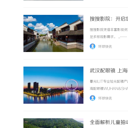
搜搜影院：开启
搜搜影院凭借丰富影视资
足多样观影需求。 ...……
环球快讯
武汉配眼镜 上
暮光ILIT专业验光配
海配眼镜WUHAN&SHA
品牌，现于武汉与上海设
环球快讯
惠，兼顾高专业度与高性价比..
全面解析儿童抽