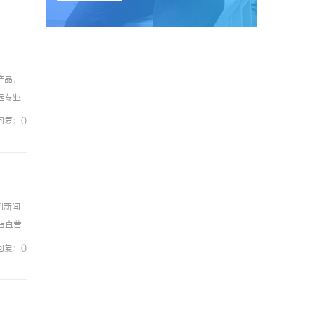
产品，
选专业
生菌养
回复：0
例新闻
镜店直营
0%优
回复：0