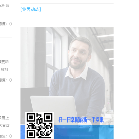
早期识
[业界动态]
回复：0
真要动
口耳相
"粗排
回复：0
眼镜上
镜店直营
0%优
回复：0