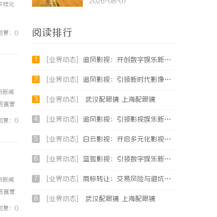
2026-08-07
多样化
阅读排行
回复：0
1
[业界动态]
追风影视：开创数字娱乐新时代的先锋平台
2
[业界动态]
追风影视：引领新时代影像文化的创新平台
例新闻
3
[业界动态]
武汉配眼镜 上海配眼镜
镜店直营
0%优
4
[业界动态]
追风影视：引领影视娱乐新时代的全方位平台
回复：0
5
[业界动态]
白云影视：开启多元化影视创作新时代的领航者
6
[业界动态]
蓝狐影视：引领数字娱乐新时代的先锋力量
7
[业界动态]
商标转让：交易风险与避坑指南
例新闻
镜店直营
8
[业界动态]
武汉配眼镜 上海配眼镜
0%优
回复：0