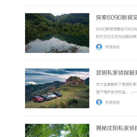
探索6090新
6090新视觉融合196
时代文化交流与创新的典范。
环球快讯
昆明私家侦探服
本文全面解析了昆明私家
客户维护合法权益。 ...…
环球快讯
揭秘沈阳私家侦