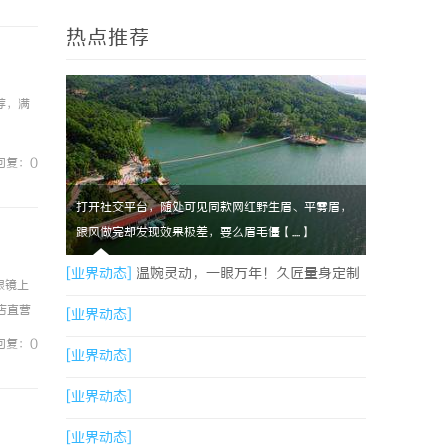
热点推荐
荐，满
回复：0
打开社交平台，随处可见同款网红野生眉、平雾眉，
跟风做完却发现效果极差，要么眉毛僵【....】
[业界动态]
温婉灵动，一眼万年！久匠量身定制
眼镜上
镜店直营
的眉眼唇，才是你整张脸的点睛之笔！淡颜系女
[业界动态]
0%优
回复：0
生的气质加分项
[业界动态]
[业界动态]
[业界动态]