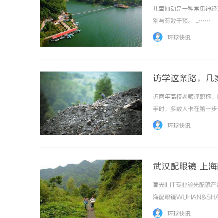
儿童抽动是一种常见神经
别与有效干预。 ...……
环球快讯
访学这条路，几
近两年高校老师评职称、
手时，多数人卡在第一步
传、加上几年下来积累的
环球快讯
一下，仅供参考，别太较真。
武汉配眼镜 上
暮光ILIT专业验光配
海配眼镜WUHAN&SHA
品牌，现于武汉与上海设
环球快讯