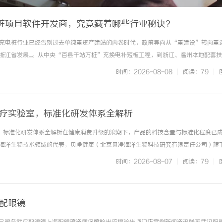
桩项目软件开发商，究竟藏着哪些行业秘诀？
充电桩行业已经告别过去单纯重资产建站的内卷时代，政策导向从“重建设”转向重
浙江省发展...。从中央“百县千站万桩”充换电补短板工程，到浙江、温州本地配套
定性政策红利窗口人民日报。一、国家级政策红利：行业底层风向已经改变1、国家
时间：2026-08-08
|
阅读：79
|
开展百县千站万桩工程... ...……
医疗实验室，标准化研发体系全解析
：标准化研发体系全解析在健康消费升级的浪潮下，产品的科技含量与标准化程度已
海洋生物技术领域的代表，贝净健康（北京贝净海洋生物科技研究有限责任公司）旗
严谨的标准化研发体系，正逐步揭开高端健康管理的神秘面纱。本文将从研发逻辑、
时间：2026-08-07
|
阅读：79
|
拆解这一体系如何构筑起产... ...……
海配眼镜