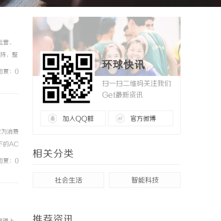
运营、
扶持，整
环球快讯
持续推进
回复：0
扫一扫二维码关注我们
Get最新资讯
加入QQ群
官方微博
成为消费
下的AC
相关分类
质控标
回复：0
社会生活
智能科技
推荐资讯