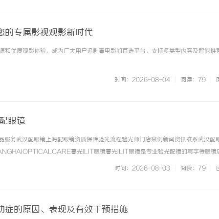
您的专属影视观影新时代
源和优质观影体验，成为广大用户追剧看电影的首选平台，支持多类型内容及智能推
时间：2026-08-04
|
阅读：79
|
海配眼镜
镜产品服务武汉配眼镜上海配眼镜资质保障验光流程验光师门店案例新闻资讯联系武汉配
NGHAIOPTICALCARE暮光ILIT眼镜暮光ILIT眼镜是专业验光配镜的写字楼眼
有4家门店。以完整验光、正品镜片、透明价格和直营售后为基础，全场镜片40%-6
时间：2026-08-03
|
阅读：79
|
. ...……
动症的原因、表现及有效干预措施