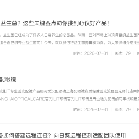
. ...……
专业益生菌？这些关键要点助你挑到心仪好产品！
，益生菌已经成为了许多人日常养生的必备品。然而，面对市场上琳琅满目的益生菌
适合自己的专业益生菌呢？今天，就以舒伯特益生菌养胃粉为例，为大家详细介绍挑
看产品的营养组分专业的益生菌产品应该具备丰富且有针对性的营养组分。舒伯特益
时间：2026-07-31
|
阅读：79
|
全面呵护肠道屏障体系。其中，... ...……
海配眼镜
光ILIT专业验光配镜产品服务武汉配眼镜上海配眼镜资质保障验光流程验光师门店案
NGHAIOPTICALCARE暮光ILIT眼镜暮光ILIT眼镜是专业验光配镜的写字楼眼
有4家门店。以完整验光、正品镜片、透明价格和直营售后为基础，全场镜片40%-6
时间：2026-07-31
|
阅读：79
|
. ...……
备如何搭建远程连接？向日葵远程控制适配团队使用