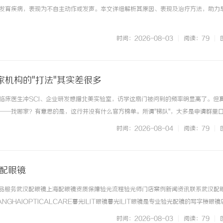
发育疾病，表现为不自主动作或发声。本文详细解析其原因、表现及治疗方法，助力
时间：2026-08-03
|
阅读：79
|
家机构的"打法"其实差很多
临床医生冲SCI、企业研发想蹭北美实验室，访学这扇门被问到的频率明显高了。但
——找哪家？有意思的是，这行并没有什么官方榜单。所谓"梯队"，大多是申请群里
案子厚度，慢慢浮出来的一个模糊格局。下面按"访学业务专注度+北美资源+往期案例
时间：2026-08-04
|
阅读：79
|
第一档：知识人网20... ...……
海配眼镜
镜产品服务武汉配眼镜上海配眼镜资质保障验光流程验光师门店案例新闻资讯联系武汉配
NGHAIOPTICALCARE暮光ILIT眼镜暮光ILIT眼镜是专业验光配镜的写字楼眼
有4家门店。以完整验光、正品镜片、透明价格和直营售后为基础，全场镜片40%-6
时间：2026-08-03
|
阅读：79
|